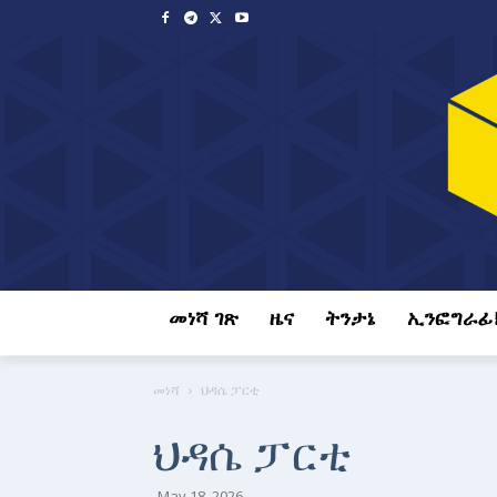
መነሻ ገጽ
ዜና
ትንታኔ
ኢንፎግራፊ
መነሻ
ህዳሴ ፓርቲ
ህዳሴ ፓርቲ
May 18, 2026