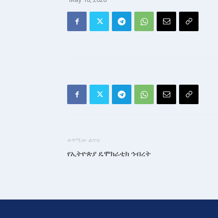
ቀዳሚው ልጥፍ
የኢትዮጵያ ዴሞክራቲክ ኅብረት