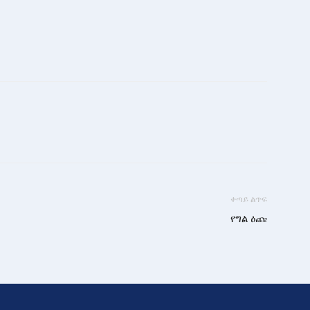
ቀጣይ ልጥፍ
የግል ዕጩ