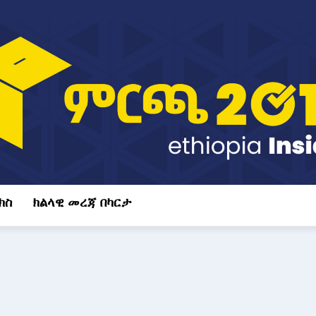
ክስ
ክልላዊ መረጃ በካርታ