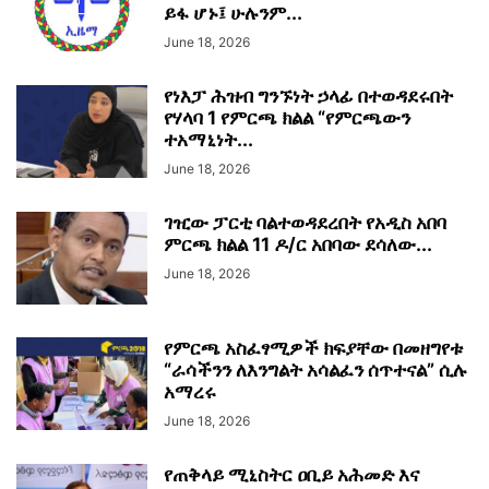
ይፋ ሆኑ፤ ሁሉንም...
June 18, 2026
የነእፓ ሕዝብ ግንኙነት ኃላፊ በተወዳደሩበት
የሃላባ 1 የምርጫ ክልል “የምርጫውን
ተአማኒነት...
June 18, 2026
ገዢው ፓርቲ ባልተወዳደረበት የአዲስ አበባ
ምርጫ ክልል 11 ዶ/ር አበባው ደሳለው...
June 18, 2026
የምርጫ አስፈፃሚዎች ክፍያቸው በመዘግየቱ
“ራሳችንን ለእንግልት አሳልፈን ሰጥተናል” ሲሉ
አማረሩ
June 18, 2026
የጠቅላይ ሚኒስትር ዐቢይ አሕመድ እና