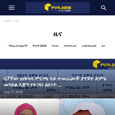
መነሻ
ዜና
ዜና
ማብራሪያ ሰጪዎች
ምርጫ 2018
ትንታኔ
አጫጭር ዜና
ኢንፎግራፊክስ
ዜና
በ7ኛው ጠቅላላ ምርጫ ላይ ተመራጮች ያገኙት ድምፅ
መካከል እጅግ የተጋነነ ልዩነት...
July 17, 2026