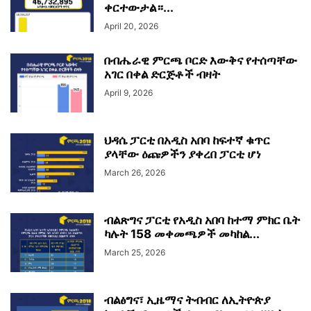
ቀርተውታል።...
April 20, 2026
በብሔራዊ ምርጫ ቦርድ እውቅና የተሰጣቸው
አገር በቀል ድርጅቶች ብዛት
April 9, 2026
ህዳሴ ፓርቲ በአዲስ አበባ ከፍተኛ ቁጥር
ያላቸው ዕጩዎችን ያቀረበ ፓርቲ ሆነ
March 26, 2026
ብልጽግና ፓርቲ የአዲስ አበባ ከተማ ምክር ቤት
ካሉት 158 መቀመጫዎች መካከል...
March 25, 2026
ብልፅግና፣ ኢዜማና ትብብር ለኢትዮጵያ