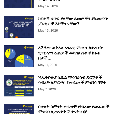
May 14, 2026
ከፍተኛ ቁጥር ያላቸው ዕጩዎችን ያስመዘገቡ
ፓርቲዎች እነማን ናቸው?
May 13, 2026
ለ7ኛው ጠቅላላ አገራዊ ምርጫ ከቀረቡት
የፓርላማ ዕጩዎች መካከል ሴቶቹ ከሩብ
በታች...
May 11, 2026
‘የኢትዮጵያ ሲቪል ማኅበረሰብ ድርጅቶች
ኅብረት ለምርጫ’ የመራጮች ምዝገባ ግኝት
May 7, 2026
በሁለት ሳምንት ተራዝሞ የነበረው የመራጮች
ምዝገባ ሊጠናቀቅ 2 ቀናት ብቻ