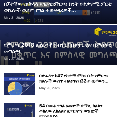
በ7ተኛው ጠቅላላ አገራዊ ምርጫ ስንት የተቃዋሚ ፓርቲ
ወኪሎች ወይም የግል ተወዳዳሪዎች...
May 31, 2026
የምርጫ 2018 ዕጩዎች ስብጥር፤ በቁጥር እና በምስላዊ
መግለጫ
May 27, 2026
በድሬዳዋ ከ47 የከተማ ምክር ቤት የምርጫ
ክልሎች ውስጥ ብልፅግና በ32ቱ ብቻውን...
May 20, 2026
54 በመቶ የግል ዕጩዎች ሶማሊ ክልልን
ወክለው ለክልልና ለፓርላማ ወንበሮች
የሚወዳደሩ...