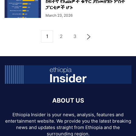
ከፍተኛ የእጩዎች ቁጥር ያስመዘገቡ ሦስት
ፓርቲዎች ሆኑ
March 23, 2026
1
2
3
ABOUT US
Ethiopia Insider is your news, analysis, features and
entertainment website. We provide you the latest breaking
news and updates straight from Ethiopia and the
surrounding region.