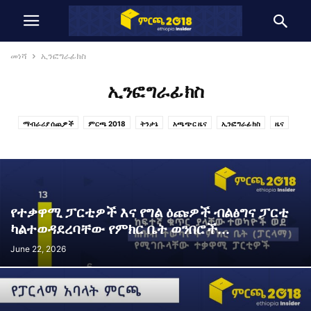
መነሻ
ኢንፎግራፊክስ
ኢንፎግራፊክስ
ማብራሪያ ሰጪዎች
ምርጫ 2018
ትንታኔ
አጫጭር ዜና
ኢንፎግራፊክስ
ዜና
የተቃዋሚ ፓርቲዎች እና የግል ዕጩዎች ብልፅግና ፓርቲ
ካልተወዳደረባቸው የምክር ቤት ወንበሮች...
June 22, 2026