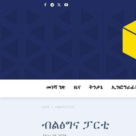
መነሻ ገጽ
ዜና
ትንታኔ
ኢንፎግራፊ
መነሻ
ብልፅግና ፓርቲ
ብልፅግና ፓርቲ
May 18, 2026