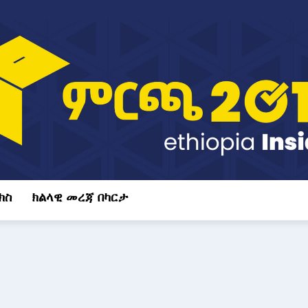
ክስ
ክልላዊ መረጃ በካርታ