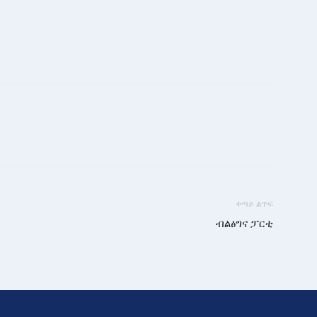
ቀጣይ ልጥፍ
ብልፅግና ፓርቲ