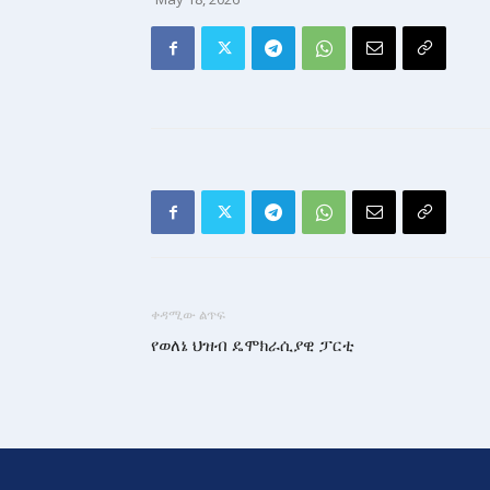
ቀዳሚው ልጥፍ
የወለኔ ህዝብ ዴሞክራሲያዊ ፓርቲ