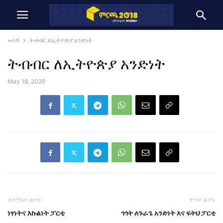
መነሻ
ትብብር ለኢትዮጵያ አንድነት
ትብብር ለኢትዮጵያ አንድነት
May 18, 2026
ቀዳሚው ልጥፍ
ቀጣይ ልጥፍ
ነፃነትና እኩልነት ፓርቲ
ጎጎት ለጉራጌ አንድነት እና ፍትህ ፓርቲ