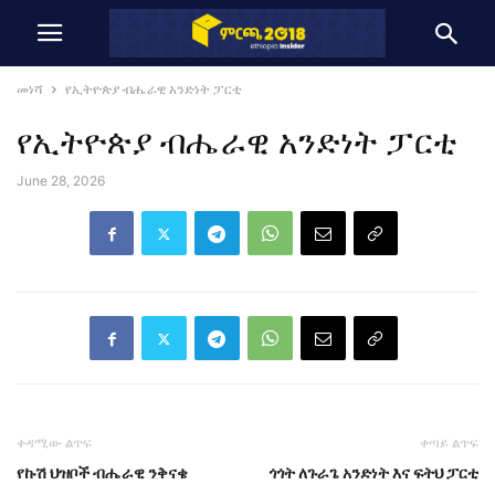
መነሻ
የኢትዮጵያ ብሔራዊ አንድነት ፓርቲ
የኢትዮጵያ ብሔራዊ አንድነት ፓርቲ
June 28, 2026
ቀዳሚው ልጥፍ
ቀጣይ ልጥፍ
የኩሽ ህዝቦች ብሔራዊ ንቅናቄ
ጎጎት ለጉራጌ አንድነት እና ፍትህ ፓርቲ