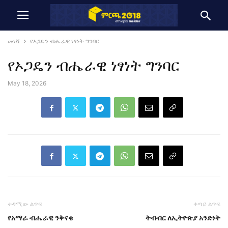
መነሻ
የኦጋዴን ብሔራዊ ነፃነት ግንባር
የኦጋዴን ብሔራዊ ነፃነት ግንባር
May 18, 2026
ቀዳሚው ልጥፍ
ቀጣይ ልጥፍ
የአማራ ብሔራዊ ንቅናቄ
ትብብር ለኢትዮጵያ አንድነት