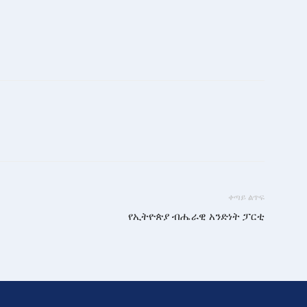
ቀጣይ ልጥፍ
የኢትዮጵያ ብሔራዊ አንድነት ፓርቲ