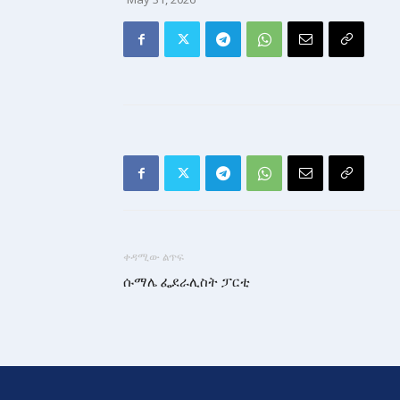
ቀዳሚው ልጥፍ
ሱማሌ ፌደራሊስት ፓርቲ