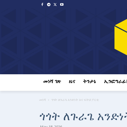
መነሻ ገጽ
ዜና
ትንታኔ
ኢንፎግራፊ
መነሻ
ጎጎት ለጉራጌ አንድነት እና ፍትህ ፓርቲ
ጎጎት ለጉራጌ አንድነ
May 18, 2026