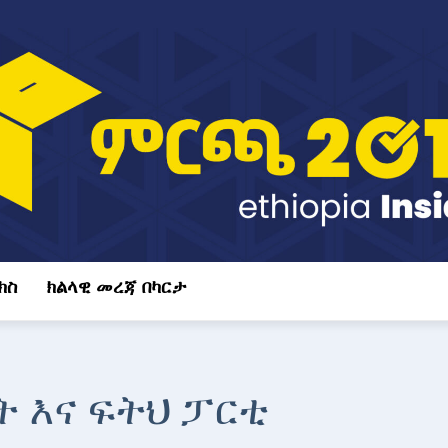
ክስ
ክልላዊ መረጃ በካርታ
ት እና ፍትህ ፓርቲ