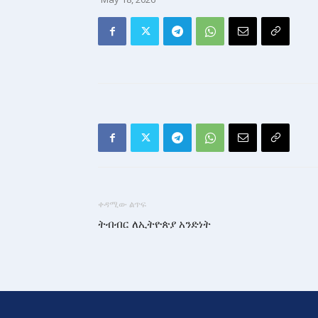
ቀዳሚው ልጥፍ
ትብብር ለኢትዮጵያ አንድነት