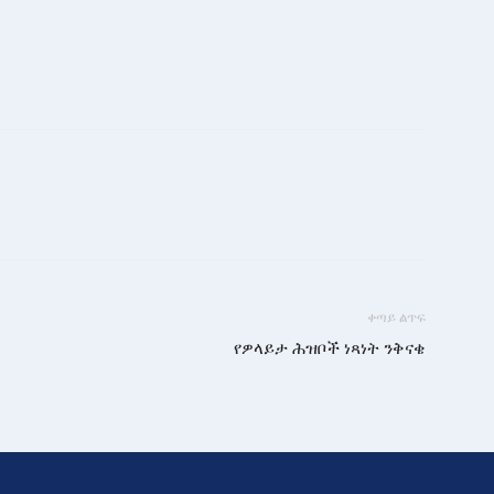
ቀጣይ ልጥፍ
የዎላይታ ሕዝቦች ነጻነት ንቅናቄ