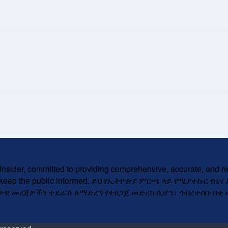
Insider, committed to providing comprehensive, accurate, and re
esults to keep the public informed. ይህ የኢትዮጵያ ምርጫ ላይ የሚያ
ቅታዊ መረጃዎችን ተደራሽ ለማድረግ የተዘጋጀ መድረክ ሲሆን፣ ኅብረተሰቡ በቂ