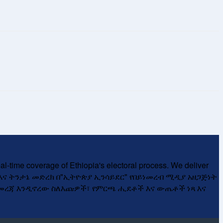
al-time coverage of Ethiopia's electoral process. We deliver
ተኩር የዜና እና ትንታኔ መድረክ በ"ኢትዮጵያ ኢንሳይደር" የበይነመረብ ሚዲያ አዘጋጅነት
 መረጃ እንዲኖረው ስለእጩዎች፣ የምርጫ ሒደቶች እና ውጤቶች ነጻ እና