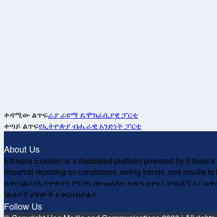
ቀዳሚው ልጥፍ
ራያ ራዩማ ዴሞክራሲያዊ ፓርቲ
ቀጣይ ልጥፍ
የኢትዮጵያ ብሔራዊ አንድነት ፓርቲ
About Us
Ethiopia Election is a dedicated platform powered by Ethiopia 
impartial reporting on candidates, voting trends, and r
ይቀርባል። የኢትዮጵያን ምርጫ በተመለከተ ሁሉን ዐቀፍ፣ ትክክለኛ እና ወ
ገለልተኛ ዘገባዎች ይቀርቡበታል።
Follow Us