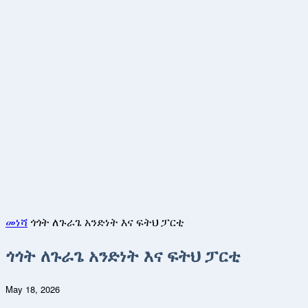
መነሻ ገጽ
ዜና
ትንታኔ
ኢንፎግራፊክስ
ክል
መነሻ
ጎጎት ለጉራጌ አንድነት እና ፍትህ ፓርቲ
ጎጎት ለጉራጌ አንድነት እና ፍትህ ፓርቲ
May 18, 2026