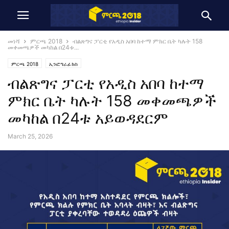
መነሻ
ምርጫ 2018
ብልጽግና ፓርቲ የአዲስ አበባ ከተማ ምክር ቤት ካሉት 158
መቀመጫዎች መካከል በ24ቱ...
ምርጫ 2018
ኢንፎግራፊክስ
ብልጽግና ፓርቲ የአዲስ አበባ ከተማ
ምክር ቤት ካሉት 158 መቀመጫዎች
መካከል በ24ቱ አይወዳደርም
March 25, 2026