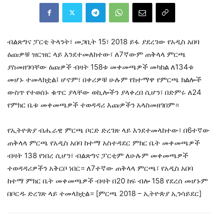
ብልጽግና ፓርቲ ትላንት፣ መጋቢት 15፣ 2018 ይፋ ያደረገው የአዲስ አበባ
ዕጩዎቹ ዝርዝር ላይ እንደተመለከተው፣ ለ7ኛውም ጠቅላላ ምርጫ
ያስመዘገባቸው ዕጩዎች ብዛት 158ቱ መቀመጫዎች መካከል ለ134ቱ
መሆኑ ተመላክቷል፤ ሆኖም፣ በቀሪዎቹ ሁሉም የከተማዋ የምርጫ ክልሎች
ውስጥ የተወሰኑ ቁጥር ያላቸው ወኪሎችን ያላቀረበ ሲሆን፣ በድምሩ ለ24
የምክር ቤቱ መቀመጫዎች ተወዳዳሪ እጩዎችን አላስመዘገበም።
የኢትዮጵያ ብሔራዊ ምርጫ ቦርድ ድረገጽ ላይ እንደተመላከተው፣ በ6ተኛው
ጠቅላላ ምርጫ የአዲስ አበባ ከተማ አስተዳደር ምክር ቤት መቀመጫዎች
ብዛት 138 የነበረ ሲሆን፣ ብልጽግና ፓርቲም ለሁሉም መቀመጫዎች
ተወዳዳሪዎችን አቅርቦ ነበር። ለ7ተኛው ጠቅላላ ምርጫ፣ የአዲስ አበባ
ከተማ ምክር ቤት መቀመጫዎች ብዛት በ20 ከፍ ብሎ 158 የደረሰ መሆኑም
በቦርዱ ድረገጽ ላይ ተመላክቷል። [ምርጫ 2018 – ኢትዮጵያ ኢንሳይደር]