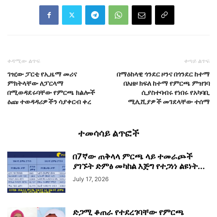
ቀዳሚው ልጥፍ
ቀጣይ ልጥፍ
ገዢው ፓርቲ የኢዜማ መሪና
በማዕከላዊ ጎንደር ዞንና በጎንደር ከተማ
ምክትላቸው ለፓርላማ
በአዘዞ ክፍለ ከተማ የምርጫ ምዝገባ
በሚወዳደሩባቸው የምርጫ ክልሎች
ሲያስተባብሩ የነበሩ የአካባቢ
ዕጩ ተወዳዳሪዎችን ሳያቀርብ ቀረ
ሚሊሺያዎች መገደላቸው ተሰማ
ተመሳሳይ ልጥፎች
በ7ኛው ጠቅላላ ምርጫ ላይ ተመራጮች
ያገኙት ድምፅ መካከል እጅግ የተጋነነ ልዩነት...
July 17, 2026
ድጋሚ ቆጠራ የተደረገባቸው የምርጫ