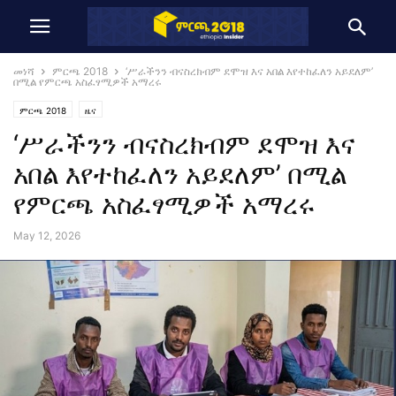
መነሻ
ምርጫ 2018
‘ሥራችንን ብናስረክብም ደሞዝ እና አበል እየተከፈለን አይደለም’
በሚል የምርጫ አስፈፃሚዎች አማረሩ
ምርጫ 2018
ዜና
‘ሥራችንን ብናስረክብም ደሞዝ እና
አበል እየተከፈለን አይደለም’ በሚል
የምርጫ አስፈፃሚዎች አማረሩ
May 12, 2026