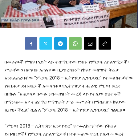
በመራጮች ምዝገባ ሂደት ላይ ተሰማርተው የነበሩ የምርጫ አስፈፃሚዎች፣
ሥራቸውን በአግባቡ አጠናቀው ቢያስረክቡም የክፍያ መዘግየት ቅሬታ
እንደፈጠረባቸው “ምርጫ 2018 – ኢትዮጵያ ኢንሳይደር” የተመለከተቻቸው
የአቤቱታ ደብዳቤዎች አመላከቱ። የኢትዮጵያ ብሔራዊ ምርጫ ቦርድ
በበኩሉ “አጠቃላይ በውሉ ያስመዘገቡት መረጃ ላይ የተለያዩ ስህተቶች
በማጋጠሙ እና ተጨማሪ የማጥራት ሥራ መሥራት በማስፈለጉ ክፍያው
ሊዘገይ ችሏል” ሲል ለ “ምርጫ 2018 – ኢትዮጵያ ኢንሳይደር” ገልጿል።
“ምርጫ 2018 – ኢትዮጵያ ኢንሳይደር” የተመለከተቻቸው የቅሬታ
ደብዳቤዎች፤ የምርጫ አስፈፃሚዎቹ በተቀመጠው የጊዜ ሰሌዳ መሠረት