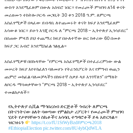
ውስጥ እንደሚፈጽም በውሉ አስፍሮ ነበር። የመራጮች ምዝገባ ለ14 ቀናት
መራዘሙን ተከትሎ ቦርዱ መጋቢት 30 ቀን 2018 ዓ.ም. ለምርጫ
አስፈፃሚዎች በጻፈው ደብዳቤ ለተጨመሩት ቀናት ክፍያ እንደሚፈጸም
አሳውቆ ነበር። ይሁን እንጂ ቦርዱ ለ “ምርጫ 2018 – ኢትዮጵያ ኢንሳይደር”
በሰጠው ምላሽ ይህ ተጨማሪ ክፍያ በሁለተኛው ዙር ከቀሪው 60 በመቶ
ክፍያ ጋር አብሮ እንደሚከፈል ገልጿል።
አስፈፃሚዎቹ በበኩላቸው “የምርጫ አስፈፃሚዎች በተፈራረምነው ውል
መሠረት ክፍያ እየተከፈለን ባለመሆኑ የትራንስፖርት እና የምግብ ወጪን
ጨምሮ መክፈል ባለመቻላችን በከፍተኛ ስቃይ ላይ እንገኛለን” በማለት
ለቦርዱ ማሳወቃቸውን “ምርጫ 2018 – ኢትዮጵያ ኢንሳይደር”
ተመልክታለች።
የኢትዮጵያ ሲቪል ማኅበረሰብ ድርጅቶች ኅብረት ለምርጫ
በትናንትናው ዕለት ባወጣው የምልከታ ሪፖርት፣ የመራጮች ምዝገባ
ሂደት የታየባቸውን ስኬቶችና አሳሳቢ ተግዳሮቶች ይፋ አድርጓል።
ዝርዝሩን
https://t.co/fU1StWyBzd
#ምርጫ2018
#EthiopiaElection
pic.twitter.com/8U4ybQdWLA