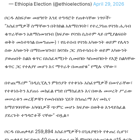
— Ethiopia Election (@ethioelections)
April 29, 2026
ቦርዱ ለክፍያው መዘግየት እንደ ተግዳሮት የጠቀሳቸው ነጥቦች፦
“አስፈፃሚዎች ስማቸውን በትክክል አለማስገባት፣ የተረጋገጠ የባንክ ሒሳብ
ቁጥራቸውን አለማስመዝገብ (ክፍያው የባንክ ሲስተም ላይ በሚያልፍበት
ወቅት መስተጓጎል በመግጠሙ) ፣ የቤተሰብ የባንክ አካውንት ወይም የሌላን
ሰው አካውንት በማስመዝገብ፣ ከባንኩ ጋር ያስተሳሰሩት ወይም አካውንት
ያወጡበት ስልክ ቁጥር በአስፈጻሚነት ሲመዘገቡ ካስመዘገቡት የእጅ ስልካቸው
ቁጥር ጋር የተለያየ መሆን እና ማጥራት በመጠየቁ” የሚሉ ናቸው።
በተጨማሪም “በዲሲፒሊን ምክንያት የተቀነሱ አስፈፃሚዎች በመኖራቸው፣
የተቀነሱትን እያጠሩ መክፈል የግድ በማስፈለጉ እና በውሉ መሠረት ሥራው
መሠራቱን መረጃዎቹን የመሰብሰቡ ሂደት ከገጠራማ እና መኪና
ከማይገባባቸው አካባቢዎች ጭምር መሆኑ ክፍያው በወቅቱ እንዳይከፈል
ያደረጉት ተግዳሮቶች ናቸው” ብሏል።
ቦርዱ በአጠቃላይ 259,894 አስፈፃሚዎችን በጊዜያዊነት የቀጠረ ሲሆን፣
የአጠቃላይ ክፍያውን 40 በመቶ የመራጮች ምዝገባ በተጠናቀቀ በ15 ቀናት