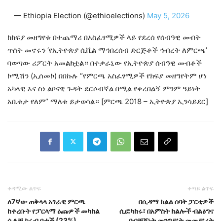
— Ethiopia Election (@ethioelections)
May 5, 2026
ከክፍያ መዘግየቱ በተጨማሪ በአስፈፃሚዎች ላይ የደረሰ የሰብዓዊ መብት
ጥሰት መኖሩን ‘የኢትዮጵያ ሲቪል ማኅበረሰብ ድርጅቶች ኅብረት ለምርጫ’
ባወጣው ሪፖርት አመልክቷል። በተቃራኒው የኢትዮጵያ ሰብዓዊ መብቶች
ኮሚሽን (ኢሰመኮ) በበኩሉ “የምርጫ አስፈፃሚዎች የክፍያ መዘግየትም ሆነ
አካላዊ እና ስነ ልቦናዊ ጉዳት ደርሶብኛል በሚል የቀረበልኝ ምንም ዓይነት
አቤቱታ የለም” ማለቱ ይታወሳል። [ምርጫ 2018 – ኢትዮጵያ ኢንሳይደር]
ቀዳሚው ልጥፍ
ቀጣይ ልጥፍ
ለ7ኛው ጠቅላላ አገራዊ ምርጫ
በሲዳማ ክልል ሰባት ፓርቲዎች
ከቀረቡት የፓርላማ ዕጩዎች መካከል
ሲፎካከሩ፣ በአምስት ክልሎች ብልፅግና
ሴቶቹ ከሩብ በታች (23%)
በብቸኝነት መንግሥት መመሥረት