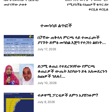
መሆናቸው ታወቀ
የሚያስችል የዕጩዎች ቁጥር ይዞ
ቀርቧል ቀርቧል
ተመሳሳይ ልጥፎች
በ7ኛው ጠቅላላ ምርጫ ላይ ተመራጮች
ያገኙት ድምፅ መካከል እጅግ የተጋነነ ልዩነት...
July 17, 2026
ድጋሚ ቆጠራ የተደረገባቸው የምርጫ
ቆጠራዎች ውጤት እስካሁን ይፋ አለመደረጉን
ዕጩዎች ገለጹ፤...
July 10, 2026
ተቃዋሚ ፓርቲዎች ለምን አያሸንፉም?
July 9, 2026