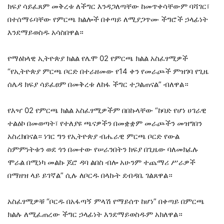
ክፍያ ሳይፈጸም መቅረቱ ለችግር እንዳጋለጣቸው ከመጥቀሳቸውም ባሻገር፣
በተሰማሩባቸው የምርጫ ክልሎች በቀጣይ ለሚያጋጥሙ ችግሮች ኃላፊነት
እንደማይወስዱ አሳስበዋል።
የማዕከላዊ ኢትዮጵያ ክልል የሌሞ 02 የምርጫ ክልል አስፈፃሚዎች
“የኢትዮጵያ ምርጫ ቦርድ በተራዘመው የ14 ቀን የመራጮች ምዝገባ የጊዜ
ሰሌዳ ክፍያ ሳይፈፀም በመቅረቱ ለከፋ ችግር ተጋልጠናል” ብለዋል።
የእዣ 02 የምርጫ ክልል አስፈፃሚዎችም በበኩላቸው “ከባድ የሆነ ሀገራዊ
ተልዕኮ በመወጣት፣ የተለያዩ ጫናዎችን በመቋቋም መራጮችን መዝግበን
አስረክበናል። ነገር ግን የኢትዮጵያ ብሔራዊ ምርጫ ቦርድ የውል
ስምምነትቱን ወደ ጎን በመተው የሠራንበትን ክፍያ በጊዜው ባለመክፈሉ
ሞራል በሚነካ መልኩ ጆሮ ዳባ ልበስ ብሎ አሁንም ተጨማሪ ሥራዎች
በማዘዝ ላይ ይገኛል” ሲሉ ለቦርዱ በላኩት ደብዳቤ ገልጸዋል።
አስፈፃሚዎቹ “ቦርዱ በአፋጣኝ ምላሽ የማይሰጥ ከሆነ” በቀጣይ በምርጫ
ክልሉ ለሚፈጠረው ችግር ኃላፊነት እንደማይወስዱም አክለዋል።