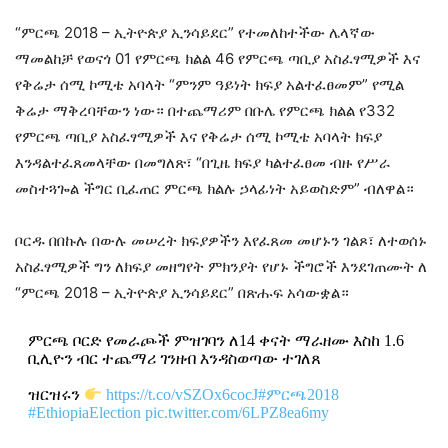
“ምርጫ 2018 – ኢትዮጵያ ኢንሳይደር” የተመለከተችው ሌላኛው
ማመልከቻ የወናጎ 01 የምርጫ ክልል 46 የምርጫ ጣቢያ አስፈፃሚዎች እና
የቅሬታ ሰሚ ኮሚቴ አባላት “ምንም ዓይነት ክፍያ አልተፈፀመም” የሚል
ቅሬታ ማቅረባቸውን ነው። በተጨማሪም በቡሌ የምርጫ ክልል የ332
የምርጫ ጣቢያ አስፈፃሚዎች እና የቅሬታ ሰሚ ኮሚቴ አባላት ክፍያ
እንዳልተፈጸመላቸው በመግለጽ፣ “በጊዜ ክፍያ ካልተፈፀመ ብዙ የሥራ
መስተጓጐል ችግር ቢፈጠር ምርጫ ክልሉ ኃላፊነት አይወስድም” ብለዋል።
ቦርዱ በበኩሉ በውሉ መሠረት ክፍያዎችን እየፈጸመ መሆኑን ገልጾ፣ ለተወሰኑ
አስፈፃሚዎች ግን ለክፍያ መዘግየት ምክንያት የሆኑ ችግሮች እንደገጠሙት ለ
“ምርጫ 2018 – ኢትዮጵያ ኢንሳይደር” በጽሑፍ አሳውቋል።
ምርጫ ቦርድ የመራጮች ምዝገባን ለ14 ቀናት ማራዘሙ እስከ 1.6
ቢሊዮን ብር ተጨማሪ ገንዘብ እንዳስወጣው ተገለጸ
ዝርዝሩን
https://t.co/vSZOx6cocJ
#ምርጫ2018
#EthiopiaElection
pic.twitter.com/6LPZ8ea6my