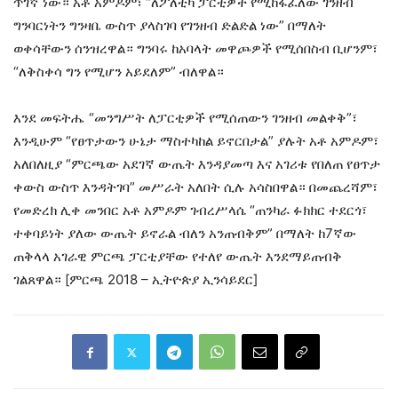
ጥገኛ ነው። አቶ አምዶም፣ “ለፖለቲካ ፓርቲዎች የሚከፋፈለው ገንዘብ
ግንባርነትን ግንዛቤ ውስጥ ያላስገባ የገንዘብ ድልድል ነው” በማለት
ወቀሳቸውን ሰንዝረዋል። ግንባሩ ከአባላት መዋጮዎች የሚሰበስብ ቢሆንም፣
“ለቅስቀሳ ግን የሚሆን አይደለም” ብለዋል።
እንደ መፍትሔ “መንግሥት ለፓርቲዎች የሚሰጠውን ገንዘብ መልቀቅ”፣
እንዲሁም “የፀጥታውን ሁኔታ ማስተካከል ይኖርበታል” ያሉት አቶ አምዶም፣
አለበለዚያ “ምርጫው አደገኛ ውጤት እንዳያመጣ እና አገሪቱ የበለጠ የፀጥታ
ቀውስ ውስጥ እንዳትገባ” መሥራት አለበት ሲሉ አሳስበዋል። በመጨረሻም፣
የመድረክ ሊቀ መንበር አቶ አምዶም ገብረሥላሴ “ጠንካራ ፉክክር ተደርጎ፣
ተቀባይነት ያለው ውጤት ይኖራል ብለን አንጠብቅም” በማለት ከ7ኛው
ጠቅላላ አገራዊ ምርጫ ፓርቲያቸው የተለየ ውጤት እንደማይጠብቅ
ገልጸዋል። [ምርጫ 2018 – ኢትዮጵያ ኢንሳይደር]