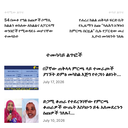
ቀዳሚው ልጥፍ
ቀጣይ ልጥፍ
54 በመቶ የግል ዕጩዎች ሶማሊ
የሐረሪ ክልል ጠቅላይ ፍርድ ቤት
ክልልን ወክለው ለክልልና ለፓርላማ
የኢዜማን ዕጩ “ካለሕግ አግባብ
ወንበሮች የሚወዳደሩ መሆናቸው
ከምርጫ ሰርዟል” ሲሉ የፓርቲው መሪ
ተመላከተ
ኢዮብ መሳፍንት ገለጹ
ተመሳሳይ ልጥፎች
በ7ኛው ጠቅላላ ምርጫ ላይ ተመራጮች
ያገኙት ድምፅ መካከል እጅግ የተጋነነ ልዩነት...
July 17, 2026
ድጋሚ ቆጠራ የተደረገባቸው የምርጫ
ቆጠራዎች ውጤት እስካሁን ይፋ አለመደረጉን
ዕጩዎች ገለጹ፤...
July 10, 2026