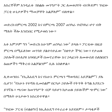
እስረኞችም እንዲፈቱ ከክልሉ መንግሥት ጋር ለመወያየት ብናቅድም፣ ገዢው
ፓርቲ ሁኔታዎችን ማመቻቸት አልቻለም” ብለዋል።
መድረክ በምርጫ 2002 እና በምርጫ 2007 ጠንካራ ተፎካካሪ ሆኖ ብቅ
ማለት ችሎ እንደነበር የሚታወስ ነው።
አቶ አምዶም ግን “መድረክ አሁንም ጠንካራ ነው” ይላሉ። ፓርቲው በዚህ
ምርጫ በሚፈለገው መንገድ ያልተሳተፈው “በፀጥታ ችግር ነው። የታጠቁ
ኃይሎች በተለያዩ አካባቢዎች በመኖራቸው እና ኃላፊነት ለመውሰድ ስለከበደን
ዕጩዎችን ማቅረብ አልቻልንም” ሲሉ አክለዋል።
ሊቀመንበሩ “የኢሕአዴግ እና የአሁኑ ምርጫን ማወዳደር አይቻልም”፤ ያሉ
ሲሆን፣ “የአሁኑ የተሻለ ቢመስልም በርካታ ኃይሎች የትጥቅ ትግል እያደረጉ
ይገኛሉ። ጫናው ከመንግሥት ብቻ ሳይሆን ከታጠቁ ኃይሎችም ጭምር ነው”
በማለት ሁኔታውን አስረድተዋል።
“ገዢው ፓርቲ (ብልፅግና) ከኢሕአዴግ የተራራቀ አይደለም። ታጣቂዎች