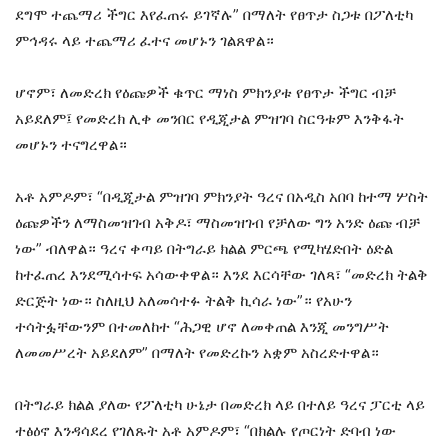
ደግሞ ተጨማሪ ችግር እየፈጠሩ ይገኛሉ” በማለት የፀጥታ ስጋቱ በፖለቲካ
ምኅዳሩ ላይ ተጨማሪ ፈተና መሆኑን ገልጸዋል።
ሆኖም፣ ለመድረክ የዕጩዎች ቁጥር ማነስ ምክንያቱ የፀጥታ ችግር ብቻ
አይደለም፤ የመድረክ ሊቀ መንበር የዲጂታል ምዝገባ ስርዓቱም እንቅፋት
መሆኑን ተናግረዋል።
አቶ አምዶም፣ “በዲጂታል ምዝገባ ምክንያት ዓረና በአዲስ አበባ ከተማ ሦስት
ዕጩዎችን ለማስመዝገብ አቅዶ፣ ማስመዝገብ የቻለው ግን አንድ ዕጩ ብቻ
ነው” ብለዋል። ዓረና ቀጣይ በትግራይ ክልል ምርጫ የሚካሄድበት ዕድል
ከተፈጠረ እንደሚሳተፍ አሳውቀዋል። እንደ እርሳቸው ገለጻ፣ “መድረክ ትልቅ
ድርጅት ነው። ስለዚህ አለመሳተፉ ትልቅ ኪሳራ ነው”። የአሁን
ተሳትፏቸውንም በተመለከተ “ሕጋዊ ሆኖ ለመቀጠል እንጂ መንግሥት
ለመመሥረት አይደለም” በማለት የመድረኩን አቋም አስረድተዋል።
በትግራይ ክልል ያለው የፖለቲካ ሁኔታ በመድረክ ላይ በተለይ ዓረና ፓርቲ ላይ
ተፅዕኖ እንዳሳደረ የገለጹት አቶ አምዶም፣ “በክልሉ የጦርነት ድባብ ነው