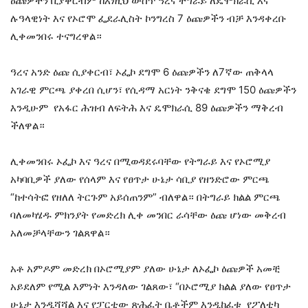
ዕጩዎችን ቢያቀርብም ከእነዚህ ውስጥ ዓረና ትግራይ ለዴሞክራሲ እና
ሉዓላዊነት እና የኦሮሞ ፌደራሊስት ኮንግረስ 7 ዕጩዎችን ብቻ እንዳቀረቡ
ሊቀመንበሩ ተናግረዋል።
ዓረና አንድ ዕጩ ሲያቀርብ፣ ኦፌኮ ደግሞ 6 ዕጩዎችን ለ7ኛው ጠቅላላ
አገራዊ ምርጫ ያቀረበ ሲሆን፣ የሲዳማ አርነት ንቅናቄ ደግሞ 150 ዕጩዎችን
እንዲሁም የአፋር ሕዝብ ለፍትሕ እና ዴሞክራሲ 89 ዕጩዎችን ማቅረብ
ችለዋል።
ሊቀመንበሩ ኦፌኮ እና ዓረና በሚወዳደሩባቸው የትግራይ እና የኦሮሚያ
አካባቢዎች ያለው የሰላም እና የፀጥታ ሁኔታ ሳቢያ የዘንድሮው ምርጫ
“ከተሳትፎ የዘለለ ትርጉም አይሰጠንም” ብለዋል። በትግራይ ክልል ምርጫ
ባለመካሄዱ ምክንያት የመድረክ ሊቀ መንበር ራሳቸው ዕጩ ሆነው መቅረብ
አለመቻላቸውን ገልጸዋል።
አቶ አምዶም መድረክ በኦሮሚያም ያለው ሁኔታ ለኦፌኮ ዕጩዎች አመቺ
አይደለም የሚል እምነት እንዳለው ገልጸው፣ “በኦሮሚያ ክልል ያለው የፀጥታ
ሁኔታ እንዲሻሻል እና የፓርቲው ጽሕፈት ቤቶችም እንዲከፈቱ የፖለቲካ