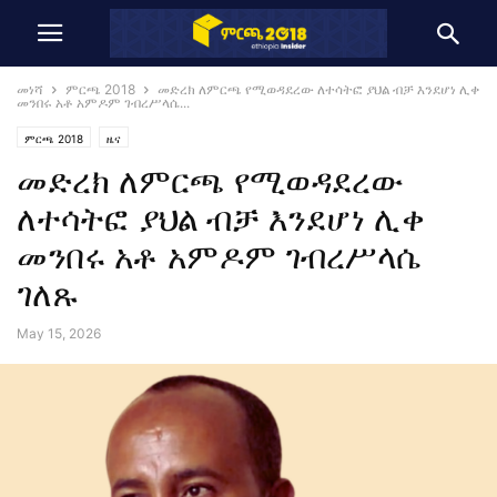
መነሻ
ምርጫ 2018
መድረክ ለምርጫ የሚወዳደረው ለተሳትፎ ያህል ብቻ እንደሆነ ሊቀ
መንበሩ አቶ አምዶም ገብረሥላሴ...
ምርጫ 2018
ዜና
መድረክ ለምርጫ የሚወዳደረው
ለተሳትፎ ያህል ብቻ እንደሆነ ሊቀ
መንበሩ አቶ አምዶም ገብረሥላሴ
ገለጹ
May 15, 2026