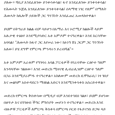
ያለው። ሻቢያ እንደፈለገው ይንቀሳቀሳል፣ ፋኖ እንደፈለገው ይንቀሳቀሳል፣
የሕወሓት ጉጅሌ እንደፈለገው ይንቀሳቀሳል፤ ሰላማዊ ነገር የለም” በማለት
ሕወሓት ከሌሎች ኃይሎች ጋር ግንኙነት እንደፈጠረ አመላክተዋል።
ይህም በትግራይ ክልል ብቻ ሳይሆን በአማራ እና ኦሮሚያ ክልሎች ላይም
አሉታዊ ተፅዕኖ እንደሚያሳድር አቶ አምዶም ተናግረዋል። እንደ እርሳቸው
አባባል፣ “ሕወሓት ከፋኖ ጋር እየሠራ ነው፣ ከኦነግ ሸኔ ጋርም ጋር ግንኙነት
አለው፤ ይሄ ደግሞ የምርጫ ምኅዳሩን ይረብሻል”።
አቶ አምዶም አራቱም የግንባሩ አባል ፓርቲዎች የየራሳቸው ርዕዮተ ዓለም
እንዳላቸው ገልጸው፣ እንደ መድረክ ሚዛናዊ ሊብራሊዝም ርዕዮተ ዓለም
በጋራ እንደሚያራምዱ ተናግረዋል። አክለውም መድረክ ዴሞክራሲ፣ ነፃ ገበያ
እና መልካም አስተዳደርን ማዕከል አድርጎ እንደሚንቀሳቀስ አስረድተዋል።
መድረክ የምርጫ ቅስቀሳው በሚዲያ ብቻ እንደተገደበ ገልጾ፣ ይህም ይሆነው
በፀጥታ እና በገንዘብ ችግር ምክንያት መሆኑን ተናግረዋል። መድረክ እንደ
ብዙዎቹ ፓርቲዎች ለምርጫ ቅስቀሳ በምርጫ ቦርድ የፋይናንስ ድጋፍ ላይ