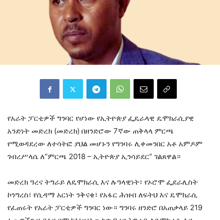
የአራት ፓርቲዎች ግንባር የሆነው የኢትዮጵያ ፌዴራላዊ ዴሞክራሲያዊ
አንድነት መድረክ (መድረክ) በዘንድሮው 7ኛው ጠቅላላ ምርጫ
የሚወዳደረው ለተሳትፎ ያህል መሆኑን የግንባሩ ሊቀመንበር አቶ አምዶም
ገብረሥላሴ ለ“ምርጫ 2018 – ኢትዮጵያ ኢንሳይደር” ገልጸዋል።
መድረክ ዓረና ትግራይ ለዴሞክራሲ እና ሉዓላዊነት፣ የኦሮሞ ፌደራሊስት
ኮንግረስ፣ የሲዳማ አርነት ንቅናቄ፣ የአፋር ሕዝብ ለፍትህ እና ዴሞክራሲ
የፈጠሩት የአራት ፓርቲዎች ግንባር ነው። ግንባሩ ዘንድሮ በአጠቃላይ 219