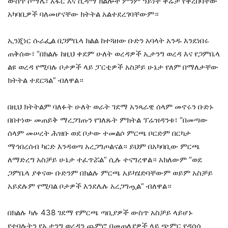
ውስጥ ሶማሌ፣ አፋር እና ሲዳማ ክልሎች ምንም ዓይነት ቅሬታ የቀረበባቸው
አካባቢዎች ባለመሆናቸው ክትትል አልተደረገባቸውም።
ኢንጂነር ሱራፌል በጋምቤላ ክልል ከተጓዘው ቡድን አባላት አንዱ እንደነበሩ
ጠቅሰው፣ “በክልሉ ከዚህ ቀደም ሁለት ወረዳዎች ኢታንግ ወረዳ እና የጋምቤላ
ልዩ ወረዳ የሚባሉ ቦታዎች ላይ ፓርቲዎች አስቻይ ሁኔታ የለም በማለታቸው
ክትትል ተደርጓል” ብለዋል።
በዚህ ክትትልም ባለፉት ሁለት ወራት ገደማ አንጻራዊ ሰላም መኖሩን ቡድኑ
በበተነው መጠይቅ ማረጋገጡን የገለጹት ምክትል ፕሬዝዳንቱ፣ “በመጣው
ሰላም መሠረት ሕዝቡ ወደ ቦታው ተመልሶ ምርጫ ቦርድም በርካታ
ማኅበረሰብ ካርድ እንዳወጣ አረጋግጦልናል። ይህም በአካባቢው ምርጫ
ለማድረግ አስቻይ ሁኔታ ተፈጥሯል” ሲሉ ተናግረዋል። አክለውም “ወደ
ጋምቤላ ያቀናው ቡድንም በክልሉ ምርጫ አይካሄድባቸውም ወይም አስቻይ
አይደሉም የሚባል ቦታዎች እንደሌሉ አረጋግጧል” ብለዋል።
በክልሉ ካሉ 438 ገደማ የምርጫ ጣቢያዎች ውስጥ አስቻይ ላይሆኑ
የተባሉትን የኢታንግ ወረዳን ጨምሮ በመጠለያዎች ላይ ጭምር የዳሰሳ