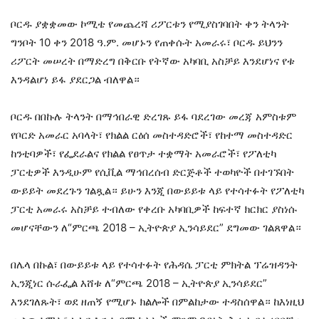
ቦርዱ ያቋቋመው ኮሚቴ የመጨረሻ ሪፖርቱን የሚያስገባበት ቀን ትላንት
ግንቦት 10 ቀን 2018 ዓ.ም. መሆኑን የጠቀሱት አመራሩ፣ ቦርዱ ይህንን
ሪፖርት መሠረት በማድረግ በቅርቡ የትኛው አካባቢ አስቻይ እንደሆነና የቱ
እንዳልሆነ ይፋ ያደርጋል ብለዋል።
ቦርዱ በበኩሉ ትላንት በማኅበራዊ ድረገጹ ይፋ ባደረገው መረጃ አምስቱም
የቦርድ አመራር አባላት፣ የክልል ርዕሰ መስተዳድሮች፣ የከተማ መስተዳድር
ከንቲባዎች፣ የፌደራልና የክልል የፀጥታ ተቋማት አመራሮች፣ የፖለቲካ
ፓርቲዎች እንዲሁም የሲቪል ማኅበረሰብ ድርጅቶች ተወካዮች በተገኙበት
ውይይት መደረጉን ገልጿል። ይሁን እንጂ በውይይቱ ላይ የተሳተፉት የፖለቲካ
ፓርቲ አመራሩ አስቻይ ተብለው የቀረቡ አካባቢዎች ከፍተኛ ክርክር ያስነሱ
መሆናቸውን ለ“ምርጫ 2018 – ኢትዮጵያ ኢንሳይደር” ደግመው ገልጸዋል።
በሌላ በኩል፣ በውይይቱ ላይ የተሳተፉት የሕዳሴ ፓርቲ ምክትል ፕሬዝዳንት
ኢንጂነር ሱራፌል እሸቱ ለ“ምርጫ 2018 – ኢትዮጵያ ኢንሳይደር”
እንደገለጹት፣ ወደ ዘጠኝ የሚሆኑ ክልሎች በምልከታው ተዳስሰዋል። ከእነዚህ