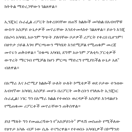
ክትትል ማድረጋቸውን ገልጸዋል።
ኢንጂነር ሱራፌል ሪፖርት ከቀረበባቸው ዘጠኝ ክልሎች መካከል በአብዛኞቹ
ውስጥ አስቻይ ሁኔታዎች መኖራቸው እንደተመላከተ ገልጸዋል። ይሁን እንጂ
በአሶሳ አካባቢ አሁንም ግጭት ያለባቸው ቦታዎች ሪፖርት የቀረበ ቢሆንም፣
በፀጥታ ኃይል እገዛ ምርጫውን ማካሄድ እንደሚቻል የሚጠቁም መረጃ
መኖሩን ጠቅሰዋል። “በቁጫ አካባቢ ደግሞ አሁንም ፖለቲካ ፓርቲዎች
ውጥረት ማርገብ የሚቻል ከሆነ ምርጫ ማድረግ የሚያስችል ሁኔታ አለ”
ብለዋል።
በአማራ እና ኦሮሚያ ክልሎች ሁለት ሁለት ኮሚቴዎች ወደ ቦታው ተጉዘው
አብዛኛው አካባቢ አስቻይ መሆኑ በሪፖርት መቅረቡን የገለጹት ኢንጂነር
ሱራፌል፣ ነገር ግን በአማራ ክልል የተወሰኑ ወረዳዎች አስቻይ እንዳልሆኑ
የሚጠቁሙ ሪፖርቶች መኖራቸውን ጠቅሰዋል።
ይህ ማለት ግን የመጨረሻውን የ“አስቻይነት” ምላሽ መስጠት የሚችለው
የፀጥታ አካሉ ብቻ ነው ሲሉ ተናግረዋል። የተወሰኑ አካባቢዎች በኮማንድ