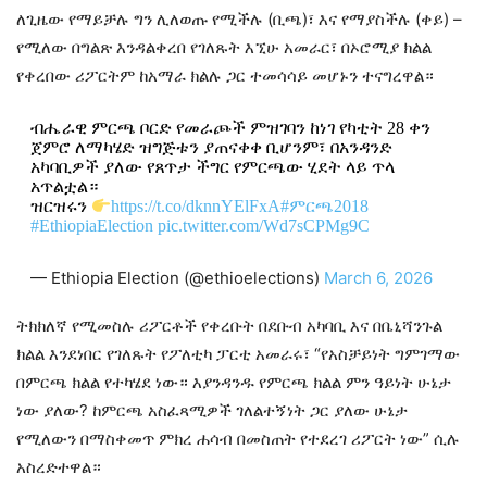
ለጊዜው የማይቻሉ ግን ሊለወጡ የሚችሉ (ቢጫ)፣ እና የማያስችሉ (ቀይ) –
የሚለው በግልጽ እንዳልቀረበ የገለጹት እኚሁ አመራር፣ በኦሮሚያ ክልል
የቀረበው ሪፖርትም ከአማራ ክልሉ ጋር ተመሳሳይ መሆኑን ተናግረዋል።
ብሔራዊ ምርጫ ቦርድ የመራጮች ምዝገባን ከነገ የካቲት 28 ቀን
ጀምሮ ለማካሄድ ዝግጅቱን ያጠናቀቀ ቢሆንም፣ በአንዳንድ
አካባቢዎች ያለው የጸጥታ ችግር የምርጫው ሂደት ላይ ጥላ
አጥልቷል።
ዝርዝሩን
https://t.co/dknnYElFxA
#ምርጫ2018
#EthiopiaElection
pic.twitter.com/Wd7sCPMg9C
— Ethiopia Election (@ethioelections)
March 6, 2026
ትክክለኛ የሚመስሉ ሪፖርቶች የቀረቡት በደቡብ አካባቢ እና በቤኒሻንጉል
ክልል እንደነበር የገለጹት የፖለቲካ ፓርቲ አመራሩ፣ “የአስቻይነት ግምገማው
በምርጫ ክልል የተካሄደ ነው። እያንዳንዱ የምርጫ ክልል ምን ዓይነት ሁኔታ
ነው ያለው? ከምርጫ አስፈጻሚዎች ገለልተኝነት ጋር ያለው ሁኔታ
የሚለውን በማስቀመጥ ምክረ ሐሳብ በመስጠት የተደረገ ሪፖርት ነው” ሲሉ
አስረድተዋል።