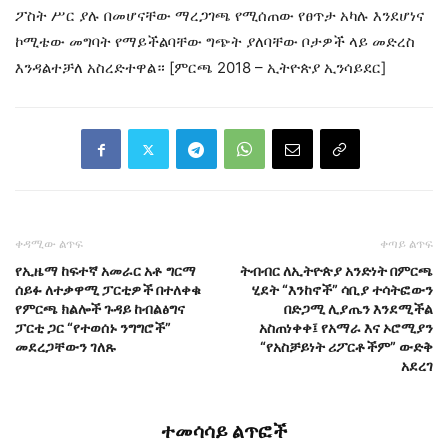
ፖስት ሥር ያሉ በመሆናቸው ማረጋገጫ የሚሰጠው የፀጥታ አካሉ እንደሆነና
ኮሚቴው መግባት የማይችልባቸው ግጭት ያለባቸው ቦታዎች ላይ መድረስ
እንዳልተቻለ አስረድተዋል። [ምርጫ 2018 – ኢትዮጵያ ኢንሳይደር]
ቀዳሚው ልጥፍ
ቀጣይ ልጥፍ
የኢዜማ ከፍተኛ አመራር አቶ ግርማ
ትብብር ለኢትዮጵያ አንድነት በምርጫ
ሰይፉ ለተቃዋሚ ፓርቲዎች በተለቀቁ
ሂደት “እንከኖች” ሳቢያ ተሳትፎውን
የምርጫ ክልሎች ጉዳይ ከብልፅግና
በድጋሚ ሊያጤን እንደሚችል
ፓርቲ ጋር “የተወሰኑ ንግግሮች”
አስጠነቀቀ፤ የአማራ እና ኦሮሚያን
መደረጋቸውን ገለጹ
“የአስቻይነት ሪፖርቶችም” ውድቅ
አደረገ
ተመሳሳይ ልጥፎች