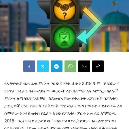
የኢትዮጵያ ብሔራዊ ምርጫ ቦርድ ግንቦት 6 ቀን 2018 ዓ.ም. ባካሄደውና
የፀጥታ ሁኔታን በተመለከተው ውይይት ላይ በአማራ እና ኦሮሚያ ክልሎች
ምርጫ ለማካሄድ “አስቻይ” ስለመሆናቸው የቀረቡት ሪፖርቶች በፖለቲካ
ፓርቲዎች ዘንድ ከፍተኛ ጭቅጭቅ ማስነሳታቸውን በውይይቱ የተሳተፉ እና
ስማቸው እንዳይጠቀስ የፈለጉ አንድ የፖለቲካ ፓርቲ አመራር ለ“ምርጫ
2018 – ኢትዮጵያ ኢንሳይደር” ገልጸዋል። የኢትዮጵያ ብሔራዊ ምርጫ
ቦርድ በበኩሉ 7ኛው ጠቅላላ ምርጫ በሚካሄድባቸው አካባቢዎች የፀጥታ