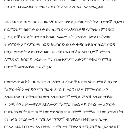
ሁኔታን በተመለከተ ዝርዝር ሪፖርት እንደቀረበለት አረጋግጧል።
ሪፖርቱ የቀረበው ቦርዱ በዘጠኝ ቡድን ባዋቀራቸው የክትትል ቡድኖች ሲሆን፣
በሪፖርቱም ከፀጥታ ሁኔታ በተጨማሪ የየአካባቢዎቹ የፖለቲካ ምኅዳር፣
ፓርቲዎች በነጻነት ተንቀሳቅሰው ለመሥራት ያላቸው ዕድል፣ የሕዝቡ
ተነሳሽነት እና የምርጫ ካርድ አወሳሰድ ሁኔታ ተዳስሰዋል ብሏል። ቦርዱ
በዚህ ውይይት ላይ በቀረበው ሪፖርት በአብዛኞቹ አካባቢዎች ምርጫ
ለማድረግ አስቻይ ሁኔታ መኖሩ ቢጠቆምም፣ አሁንም ትኩረት የሚሹ
ቦታዎች መኖራቸውን አምኗል።
በውይይቱ ወቅት ቦርዱ የቀረቡለትን ሪፖርቶች በተመለከተ ምላሽ ሲሰጥ
“ሪፖርቶችን ወስድን የማጣራት ሥራ ከሠራን በኋላ የምንወስደውን
እንወስዳለን፣ የማንወስደውን አንወስድም” የሚል ምላሽ እንደሰጣቸው
ምንጫችን ጠቁመዋል። አክለውም “አማራ ክልል ላይ የቀረበው ሪፖርት
ቡድኑ የሄደበት ቦታ ብቻ ነው የተዳሰሰው። ከተማ ከተማውን ነው ያቀረቡት፣
የገጠሩስ የሚለውን ምላሽ አላገኘንም” ብለዋል። በትክክል ተለይቶ
በ“አረንጓዴ፣ በቢጫ እና በቀይ” – ምርጫ ማድረግ የሚያስችሉ (አረንጓዴ)፣