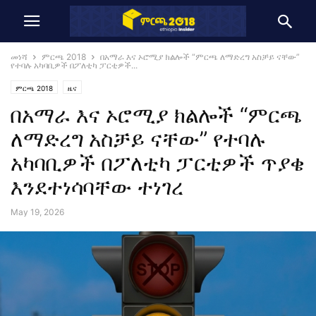
መነሻ
ምርጫ 2018
በአማራ እና ኦሮሚያ ክልሎች “ምርጫ ለማድረግ አስቻይ ናቸው”
የተባሉ አካባቢዎች በፖለቲካ ፓርቲዎች...
ምርጫ 2018
ዜና
በአማራ እና ኦሮሚያ ክልሎች “ምርጫ
ለማድረግ አስቻይ ናቸው” የተባሉ
አካባቢዎች በፖለቲካ ፓርቲዎች ጥያቄ
እንደተነሳባቸው ተነገረ
May 19, 2026