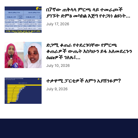
በ7ኛው ጠቅላላ ምርጫ ላይ ተመራጮች
ያገኙት ድምፅ መካከል እጅግ የተጋነነ ልዩነት...
July 17, 2026
ድጋሚ ቆጠራ የተደረገባቸው የምርጫ
ቆጠራዎች ውጤት እስካሁን ይፋ አለመደረጉን
ዕጩዎች ገለጹ፤...
July 10, 2026
ተቃዋሚ ፓርቲዎች ለምን አያሸንፉም?
July 9, 2026