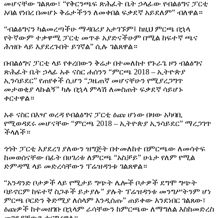
መሆናቸው ገልጸው፣ “የቅርንጫፍ ጽሕፈት ቤት ኃላፊው የብልፅግና ፓርቲ
አባል የነበረ በመሆኑ ቅሬታችንን ለመቀበል ፍቃደኛ አይደለም” ብለዋል።
“ብልፅግናን ካልመረጣችሁ ማዳበሪያ አታገኙም፤ ከዚህ ምርጫ በኋላ
የትኛውም ተቃዋሚ ፓርቲ መጥቶ አያድናችሁም በሚል ከፍተኛ ጫና
ሕዝቡ ላይ እያደረጉበት ይገኛል” ሲሉ ገልጸዋል።
በብልፅግና ፓርቲ ላይ የቀረበውን ቅሬታ በተመለከተ የጉራጌ ዞን ብልፅግና
ጽሕፈት ቤት ኃላፊ አቶ ናስር ሐሰንን “ምርጫ 2018 – ኢትዮጵያ
ኢንሳይደር” የጠየቀች ሲሆን “ጋዜጠኛ መሆናቸሁን የሚያረጋግጥ
መታወቂያ ላኩልኝ” ካሉ በኋላ ምላሽ ለመስጠት ፍቃደኛ ሳይሆኑ
ቀርተዋል።
አቶ ናስር በእዣ ወረዳ የብልፅግና ፓርቲ ዕጩ ሆነው በዛው አካባቢ
የሚወዳደሩ መሆናቸው “ምርጫ 2018 – ኢትዮጵያ ኢንሳይደር” ማረጋገጥ
ችላለች።
ጎጎት ፓርቲ እያደረገ ያለውን ዝግጅት በተመለከተ በምርጫው ለመሳተፍ
ከመወሰናቸው በፊት በሀገሪቱ ለምርጫ “አስቻይ” ሁኔታ የለም የሚል
ድምዳሜ ላይ መድረሳቸውን ፕሬዝዳንቱ ገልጸዋል።
“አንዳንድ ቦታዎች ላይ የሚታይ ግጭት ሌሎች ቦታዎች ደግሞ ግጭት
ባይኖርም ከፍተኛ ስጋቶች ይታያሉ” ያሉት ፕሬዝዳንቱ መንግሥትንም ሆነ
ምርጫ ቦርድን ቅድሚያ ለሰላም እንዲሰጡ” ጠይቀው እንደነበር ገልጸው፣
ዕጩዎች ከተመዘገቡ በኋላም ራሳቸውን ከምርጫው ለማግለል እስከመድረስ
መገደዳቸውን ተናግረዋል።