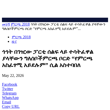
መነሻ
ምርጫ 2018
ጎጎት በገዢው ፓርቲ ሰልፍ ላይ ተሳትፈዋል ያላቸውን
ግለሰቦችምርጫ ቦርድ “የምርጫ አስፈፃሚ አይደሉም”...
ምርጫ 2018
ዜና
ጎጎት በገዢው ፓርቲ ሰልፍ ላይ ተሳትፈዋል
ያላቸውን ግለሰቦችምርጫ ቦርድ “የምርጫ
አስፈፃሚ አይደሉም” ሲል አስተባበለ
May 22, 2026
Facebook
Twitter
Telegram
WhatsApp
Email
Copy URL