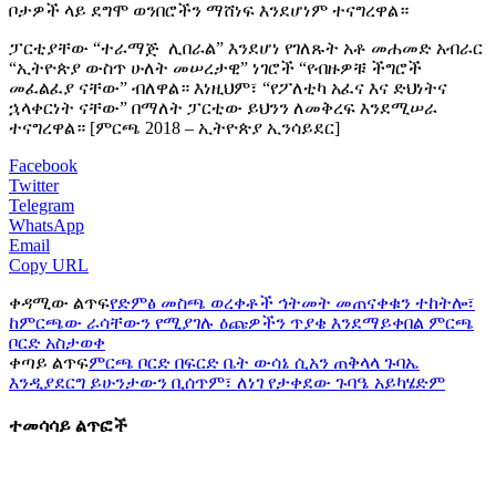
ቦታዎች ላይ ደግሞ ወንበሮችን ማሸነፍ እንደሆነም ተናግረዋል።
ፓርቲያቸው “ተራማጅ ሊበራል” እንደሆነ የገለጹት አቶ መሐመድ አብራር
“ኢትዮጵያ ውስጥ ሁለት መሠረታዊ” ነገሮች “የብዙዎቹ ችግሮች
መፈልፈያ ናቸው” ብለዋል። እነዚህም፣ “የፖለቲካ አፈና እና ድህነትና
ኋላቀርነት ናቸው” በማለት ፓርቲው ይህንን ለመቅረፍ እንደሚሠራ
ተናግረዋል። [ምርጫ 2018 – ኢትዮጵያ ኢንሳይደር]
Facebook
Twitter
Telegram
WhatsApp
Email
Copy URL
ቀዳሚው ልጥፍ
የድምፅ መስጫ ወረቀቶች ኅትመት መጠናቀቁን ተከትሎ፣
ከምርጫው ራሳቸውን የሚያገሉ ዕጩዎችን ጥያቄ እንደማይቀበል ምርጫ
ቦርድ አስታወቀ
ቀጣይ ልጥፍ
ምርጫ ቦርድ በፍርድ ቤት ውሳኔ ሲአን ጠቅላላ ጉባኤ
እንዲያደርግ ይሁንታውን ቢሰጥም፣ ለነገ የታቀደው ጉባዔ አይካሄድም
ተመሳሳይ ልጥፎች