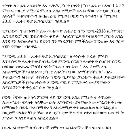
የጎጎት ለጉራጌ አንድነት እና ፍትሕ ፓርቲ (ጎጎት) “በጉራጌ ዞን እዣ 1 እና 2
ምርጫ ጣቢያ የሚገኙ ምርጫ አስፈፃሚዎች በአብዛኛው የገዢው ፓርቲ
አባላት” መሆናቸውን ለብሔራዊ ምርጫ ቦርድ ማሳወቁን፣ ለ “ምርጫ
2018 – ኢትዮጵያ ኢንሳይደር” ገልጿል።
የፓርቲው ፕሬዝዳንት አቶ መሐመድ አብራር ከ “ምርጫ-2018 ኢትዮጵያ
ኢንሳይደር” ጋር በነበራቸው ቆይታ “አስፈፃሚዎቹ የብልጽግና ፓርቲ አባል
እንደሆኑ እናውቃለን፤ ይህንን ግን ማረጋገጥ የሚችለው ፓርቲው እና ቦርዱ
ብቻ ናቸው” ብለዋል።
“ምርጫ 2018 – ኢትዮጵያ ኢንሳይደር” ለተነሱት ቅሬታ ምላሽ
እንዲሰጣት የኢትዮጵያ ብሔራዊ ምርጫ ቦርድን የጠየቀች ሲሆን፣ ቦርዱ
በላከው የጽሑፍ ምላሽ፣ ጎጎት “ጉራጌ ዞን እዣ 1 እና 2 የምርጫ
አስፈፃሚዎች የብልፅግና ፓርቲ አባላት ሆነው አግኝተናቸዋል” ብሎ
ያቀረበውን አቤቱታ ተከትሎ “ቦርዱ ሲያጣራ ፓርቲው ቅሬታ ያቀረበባቸው
አስፈፃሚዎች በተጠቀሱት ምርጫ ጣቢያ የማይሠሩ መሆናቸውን
ለማረጋገጥ ተችሏል” ሲል ገልጿል።
ቦርዱ 7ኛው ጠቅላላ ምርጫ ላይ በምርጫ አስፈፃሚነት ተቀጥረው
ለመሥራት ፍላጎት ላላቸው ሁሉ አግባብነት ያላቸውን መሥፈርቶች ሁሉ
በማሳወቅ በይፋ ጥሪ በማድረግ አስፈፃሚዎችን መመልመሉን ገልጿል።
ከዚያም ገለልተኝነታቸው ላይ በፓርቲዎች ጥያቄ የቀረበባቸውን በመተካት
ሥራውን እንደቀጠለ አስረድቷል።
ቦርዱ አስቀድሞ ለፓርቲዎች የምርጫ አስፈፃሚዎችን ዝርዝር ልኮ