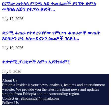
በ7ኛው ጠቅላላ ምርጫ ላይ ተመራጮች ያገኙት ድምፅ
መካከል እጅግ የተጋነነ ልዩነት...
July 17, 2026
ድጋሚ ቆጠራ የተደረገባቸው የምርጫ ቆጠራዎች ውጤት
እስካሁን ይፋ አለመደረጉን ዕጩዎች ገለጹ፤...
July 10, 2026
ተቃዋሚ ፓርቲዎች ለምን አያሸንፉም?
July 9, 2026
About Us
Ethiopia Insider is your news, analysis, features and entertainment
website. We provide you the latest breaking news and updates
straight from Ethiopia and the surrounding region.
Contact us:
ethioinsider@gmail.com
Follow Us
© Copyright ethiopiainsider.com 2026 | All rights reserved |