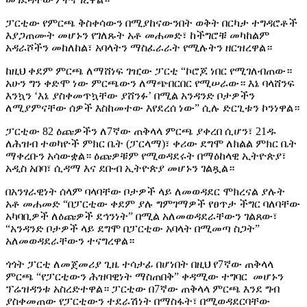
ፓርቲው የምርጫ ቅስቀሳውን በሚያከናውንበት ወቅት በርካታ ተግዳሮቶች
እያጋጠሙት መሆኑን የገለጹት አቶ መሐመድ፣ ከችግሮቹ መካከልም
አዳራሾችን መከለከል፣ አባላትን ማስፈራራት የሚሉትን ዘርዝረዋል።
ከዚህ ቀደም ምርጫ ለማሸነፍ ገዢው ፓርቲ “ኮሮጆ ነበር የሚገለብጠው።
አሁን ግን ቀድሞ ነው ምርጫውን ለማጭበርበር የሚሠራው። እኔ ባላሸንፍ
እንኳን ‘እኔ ያስቀመጥኳቸው ያሸንፉ’ በሚል አንዳንድ ቦታዎችን
ለሚያምናቸው ሰዎች እስከመተው እየደረሰ ነው” ሲሉ ድርጊቱን ኮንነዋል።
ፓርቲው 82 ዕጩዎችን ለ7ኛው ጠቅላላ ምርጫ ያቀረበ ሲሆን፣ 21ዱ
ለሕዝብ ተወካዮች ምክር ቤት (ፓርላማ)፣ ቀሪው ደግሞ ለክልል ምክር ቤት
ማቀረቡን አሳውቋል። ዕጩዎቹም የሚወዳደሩት በማዕከላዊ ኢትዮጵያ፣
አዲስ አበባ፣ ሲዳማ እና ደቡብ ኢትዮጵያ መሆኑን ገልጿል።
በአንፃራዊነት ሰላም ባላባቸው ቦታዎች ላይ ለመወዳደር ሞክረናል ያሉት
አቶ መሐመድ “በፓርቲው ቀደም ያሉ ግምገማዎች የፀጥታ ችግር ባለባቸው
አካባቢዎች ለዕጩዎች ደኅንነት” በሚል አለመወዳደራቸውን ገልጸው፣
“አንዳንድ ቦታዎች ላይ ደግሞ በፓርቲው አባላት በሚመጣ ስጋት”
አለመወዳደራቸውን ተናግረዋል።
ጎጎት ፓርቲ ለመጀመሪያ ጊዜ ተሳታፊ በሆነበት በዚህ የ7ኛው ጠቅላላ
ምርጫ “የፓርቲውን ሕዝባዊነት ማስጠበቅ” ቀዳሚው ተግባር መሆኑን
ፕሬዝዳንቱ አስረድተዋል። ፓርቲው በ7ኛው ጠቅላላ ምርጫ እንደ ግብ
ያስቀመጠው የፓርቲውን ተደራሽነት በማስፋት፣ በሚወዳደርባቸው