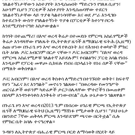
ገለልተኝነታቸውን አስተያየት እንዲሰጡበት ማድረጉን የገለጸ ሲሆን፣
አሁንም ቢሆን ፓርቲዎች አስተያየት እንዲሰጡባቸው ተደርጎ
ገለልተኝነታቸው ላይ ጥያቄ ካልተነሳባቸው እና ወደ ሥራ እንዲገቡ
ከተደረጉት ውስጥ የገለልተኝነት ጥያቄ በፓርቲዎች ከተነሣ ቦርዱ
እንደሚያስተናግድ አስታውቋል።
ከጎጎት በተጨማሪ፣ በእዣ ወረዳ ቅሬታ በተመደቡ የምርጫ አስፈፃሚዎች
ቅሬታ እንዳላቸው የገለጹት የኢትዮጵያ ዜጎች ለማህበራዊ ፍትሕ (ኢዜማ)
ዕጩ ሆነው በጉራጌ ዞን እዣ ወረዳ የቀረቡት እና የሕዝብ ተወካዮች ምክር
ቤት አባሉ ዶ/ር አብርሃም በርታ ናቸው። ዶ/ር አብርሃም፣ “በእዣ ወረዳ
የምርጫ አስፈፃሚዎቹ ገለልተኛ አይደሉም፤ የብልፅግና ፓርቲ አባል የነበሩ
እንዲሁም የፓርቲ መዋጮ ሲከፍሉ የነበሩ በኃላፊነት የሰሩ ሰዎች ናቸው”
በማለት ወቅሰዋል።
ዶ/ር አብርሃም፣ በእዣ ወረዳ ቅስቀሳ ለማድረግ በተገኙበት ወቅት፣ ከፍተኛ
የሆነ “አፈና እና እንግልት” መኖሩን ገልጸው፣ “በወረዳው የመንግሥት
ጠርናፊዎች ወይንም ካድሬዎች ታርጋ በሌላቸው ሞተሮችን በመጠቀም
በሰላም እንዳንቀሳቀስ እንቅፋት ሆነውብናል” ሲሉ ሁኔታውን ገልጸዋል።
በጉራጌ ዞን እዣ ወረዳ በ2013 ዓ.ም በነበረው ሀገራዊ ምርጫ የኢትዮጵያ
ዜጎች ለማህበራዊ ፍትህ (ኢዜማ) ማሸነፉ የሚታወቅ ሲሆን፣ “ይህ ሁኔታ
በዘንድሮ 7ኛው ጠቅላላ ምርጫ እንዳይደገም ጫናው በርትቷል” ሲሉ
የምክር ቤት አባሉ ተናግረዋል።
ጉዳዩን ለኢትዮጵያ ብሔራዊ ምርጫ ቦርድ ለማሳወቅ በሂደት ላይ