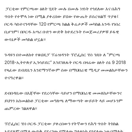
ፓርቲው የምርጫው ዕለት ሂደት ሙሉ በሙሉ ነፃነት የጎደለው እና በሕግ
ጥሰት የተሞላ ነው በሚል ያቀረበው ይሄው የውጤት ይሰረዝልኝ ጥያቄ፤
ቦርዱ ካስተናገዳቸው 120 የምርጫ ክልል ቅሬታዎች መካከል አንዱ የነበረ
ቢሆንም፣ በቦርዱ አጣሪ ቡድን ውድቅ ከተደረጉት የመጀመሪያዎቹ ይፋዊ
ውሳኔዎች መካከል ሆኗል።
ጉዳዩን በተመለከተ የቁህዴፓ ፕሬዝዳንት ፕሮፌሰር ገነነ ገደቡ ለ “ምርጫ
2018-ኢትዮጵያ ኢንሳይደር” እንደገለጹት ቦርዱ በዛሬው ዕለት ሰኔ 9 2018
የጻፈው ደብደቤን እንደማንኛውም ሰው በማህበራዊ ሚዲያ መመልከታቸውን
ተናግረዋል፡፡
ደብበዳቤው በእጃቸው የደረሳቸው ሳይሆን በማህበራዊ መመለከታቸውንና
ይህንን አስመልክቶ ፓርቲው መግለጫ ለማውጣት ውይይት ላይ መሆኑንም
ጨምረው ገልጸዋል፡፡
ፕሮፌሰር ገነነ ቦርዱ ፓርቲው ያቀረበውን የትኛውን የሕግ ጥሰት ትክክል
አይደለም በሚል ውድቅ ያደረገው የሚለው ግልጽነት የጎደለው ነወ በማለት