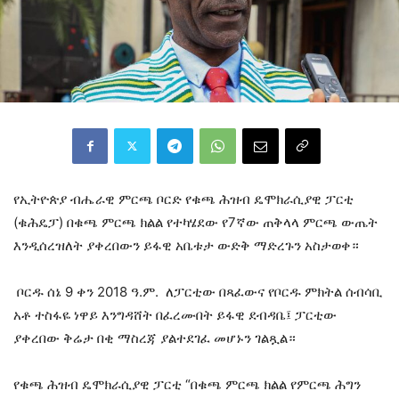
​የኢትዮጵያ ብሔራዊ ምርጫ ቦርድ የቁጫ ሕዝብ ዴሞክራሲያዊ ፓርቲ
(ቁሕዴፓ) በቁጫ ምርጫ ክልል የተካሄደው የ7ኛው ጠቅላላ ምርጫ ውጤት
እንዲሰረዝለት ያቀረበውን ይፋዊ አቤቱታ ውድቅ ማድረጉን አስታወቀ።
ቦርዱ ሰኔ 9 ቀን 2018 ዓ.ም. ለፓርቲው በጻፈውና የቦርዱ ምክትል ሰብሳቢ
አቶ ተስፋዬ ነዋይ እንግዳሸት በፈረሙበት ይፋዊ ደብዳቤ፤ ፓርቲው
ያቀረበው ቅሬታ በቂ ማስረጃ ያልተደገፈ መሆኑን ገልጿል።
​የቁጫ ሕዝብ ዴሞክራሲያዊ ፓርቲ “በቁጫ ምርጫ ክልል የምርጫ ሕግን