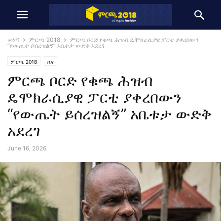
መነሻ
ምርጫ 2018
ምርጫ ቦርድ የቁጫ ሕዝብ ዴሞክራሲያዊ ፓርቲ ያቀረበውን
“የውጤት ይሰረዝልኝ” አቤቱታ ውድቅ አደረገ
ምርጫ 2018
ዜና
ምርጫ ቦርድ የቁጫ ሕዝብ
ዴሞክራሲያዊ ፓርቲ ያቀረበውን
“የውጤት ይሰረዝልኝ” አቤቱታ ውድቅ
አደረገ
June 16, 2026