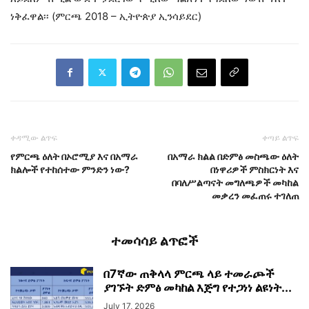
ነቅፈዋል፡፡ (ምርጫ 2018 – ኢትዮጵያ ኢንሳይደር)
ቀዳሚው ልጥፍ
ቀጣይ ልጥፍ
የምርጫ ዕለት በኦሮሚያ እና በአማራ
በአማራ ክልል በድምፅ መስጫው ዕለት
ክልሎች የተከሰተው ምንድን ነው?
በነዋሪዎች ምስክርነት እና
በባለሥልጣናት መግለጫዎች መካከል
መቃረን መፈጠሩ ተገለጠ
ተመሳሳይ ልጥፎች
በ7ኛው ጠቅላላ ምርጫ ላይ ተመራጮች
ያገኙት ድምፅ መካከል እጅግ የተጋነነ ልዩነት...
July 17, 2026