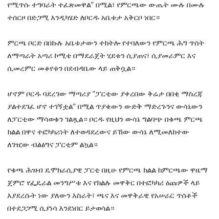
የሚጥሱ ተግባራት ተፈጽመዋል” በሚል፣ የምርጫው ውጤት ሙሉ በሙሉ
ተሰርዞ በድጋሚ እንዲካሄድ ለቦርዱ አቤቱታ አቅርቦ ነበር።
ምርጫ ቦርድ በበኩሉ አቤቱታውን ተከትሎ የተባለውን የምርጫ ሕግ ጥሰት
ለማጣራት አጣሪ ኮሚቴ በማደራጀት ሂደቱን ሲያጠና፣ ሲያመራምር እና
ሲመረምር መቆየቱን በደብዳቤው ላይ ጠቅሷል።
​ሆኖም ቦርዱ ባደረገው ማጣሪያ “ፓርቲው ያቀረበው ቅሬታ በበቂ ማስረጃ
ያልተደገፈ ሆኖ ተገኝቷል” በሚል ጥያቄውን ውድቅ ማድረጉንና ውሳኔውን
ለፓርቲው ማሳወቁን ገልጿል። ቦርዱ የዚህን ውሳኔ ግልባጭ በቁጫ ምርጫ
ክልል በዋና ተፎካካሪነት ለተወዳደረውና ይኸው ውሳኔ ለሚመለከተው
ለገዢው ብልፅግና ፓርቲም ልኳል።
​የቁጫ ሕዝብ ዴሞክራሲያዊ ፓርቲ በዚሁ የምርጫ ክልል ከምርጫው ዋዜማ
ጀምሮ የፌዴራል መንግሥቱ እና የክልሉ መዋቅር በተፎካካሪ ዕጩዎች ላይ
እያደረሱት ነው ያለውን እስራት፣ ጫና እና መዋቅራዊ የአሠራር ጥሰቶች
በተደጋጋሚ ሲያነሳ እንደነበር ይታወሳል።