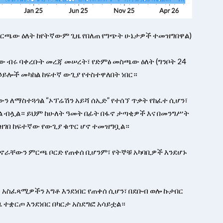
የምርጫው ዕለት ከየትኛውም ጊዜ የበለጠ የግጭት ሁኔታዎች ተመዝግበዋል)
ቸው ብሩ ባቀረቡት መረጃ መሠረት፣ የድምፅ መስጫው ዕለት (ግንቦት 24
 ኃይሎች መካከል ከፍተኛ ውጊያ የተስተዋለበት ነበር።
 ለማስተጓጎል “ኦፕሬሽን አይሻ ሰኢድ” የተሰኘ ጥቃት የከፈተ ሲሆን፣
ል ብሏል። ይህም ከሁለት ዓመት በፊት በፋኖ ታጣቂዎች እና በመንግሥት
መዘገበ ከፍተኛው የውጊያ ቁጥር ሆኖ ተመዝግቧል።
መኖራቸውን ምርጫ ቦርድ የጠቀሰ ቢሆንም፣ የትኞቹ አካባቢዎች እንደሆኑ
ጫ አስፈጻሚዎችን አግቶ እንደነበር የጠቀሰ ሲሆን፣ በደቡብ ወሎ ኩታበር
ተቋርጦ እንደነበር በካርታ አስደግፎ አሳይቷል።