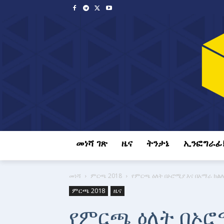
መነሻ ገጽ
ዜና
ትንታኔ
ኢንፎግራፊ
መነሻ
ምርጫ 2018
የምርጫ ዕለት በኦሮሚያ እና በአማራ ክል
ምርጫ 2018
ዜና
የምርጫ ዕለት በኦሮ