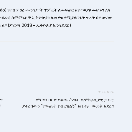
mido) የተሰኘ ፀረ-መንግሥት ጥምረት ለመፍጠር እየተወያዩ መሆኑን እና
 ወታደራዊ ስምምነቶች ኢትዮጵያን ለመያዝ የሚያደርጉት ጥረት በቀጠናው
ቧል። (ምርጫ 2018 – ኢትዮጵያ ኢንሳይደር)
ቀጣይ ልጥፍ
ጅግ
ምርጫ ቦርድ የቁጫ ሕዝብ ዴሞክራሲያዊ ፓርቲ
ች
ያቀረበውን “የውጤት ይሰረዝልኝ” አቤቱታ ውድቅ አደረገ