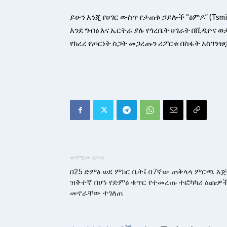
ይሁን እንጂ የሀገር ውስጥ የታጠቁ ኃይሎች “ፅምዶ” (Ts
እንደ ግብፅ እና ኤርትራ ያሉ የጎረቤት ሀገራት በቪዲዮና
የከረረ የጦርነት ስጋት መጋረጡን ሪፖርቱ በስፋት አስገንዝ
ቀዳሚው ልጥፍ
በ25 ድምፅ ወደ ምክር ቤት፤ በ7ኛው ጠቅላላ ምርጫ እ
ዝቅተኛ በሆነ የድምፅ ቁጥር የተመረጡ ተፎካካሪ ዕጩዎ
መኖራቸው ተገለጠ