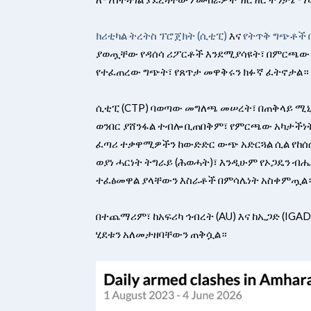
ክሪቲካል ትረትስ ፕሮጀክት (ሲቲፒ)
እና
የትጥቅ ግጭቶች ቦ
ያወጧቸው የዳሰሳ ሪፖርቶች እንደሚያሳዩት፣ በምርጫው ዕ
የተፈጠረው ግጭት፣ የጸጥታ መዋቅሩን ክፉኛ ፈትኖታል።
​ሲቲፒ (CTP) ባወጣው መግለጫ መሠረት፣ በጠቅላይ 
ወንበር ያሸንፋል ተብሎ ቢጠበቅም፣ የምርጫው አካታችነት
ፈጣሪ ተቃዋሚዎችን ከውድድር ውጭ አድርጓል ሲል የከሰሰ 
ወያነ ሓርነት ትግራይ (ሕወሓት)፣ እንዲሁም የኦጋዴን ብሔራዊ 
ተፈፅመዋል ያላቸውን እስራቶች በምሳሌነት አስቀምጧል
በተጨማሪም፣ ከአፍሪካ ኅብረት (AU) እና ከኢጋድ (IG
ሂደቱን አለመታዘባቸውን ጠቅሷል።