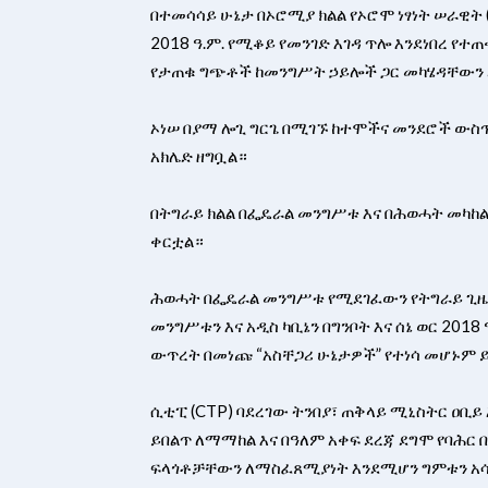
​በተመሳሳይ ሁኔታ በኦሮሚያ ክልል የኦሮሞ ነፃነት ሠራዊት (
2018 ዓ.ም. የሚቆይ የመንገድ እገዳ ጥሎ እንደነበረ የተ
የታጠቁ ግጭቶች ከመንግሥት ኃይሎች ጋር መካሄዳቸውን 
ኦነሠ በያማ ሎጊ ግርጌ በሚገኙ ከተሞችና መንደሮች ውስ
አክሌድ ዘግቧል።
​በትግራይ ክልል በፌዴራል መንግሥቱ እና በሕወሓት መካከ
ቀርቷል።
ሕወሓት በፌዴራል መንግሥቱ የሚደገፈውን የትግራይ ጊዜ
መንግሥቱን እና አዲስ ካቢኔን በግንቦት እና ሰኔ ወር 201
ውጥረት በመነጩ “አስቸጋሪ ሁኔታዎች” የተነሳ መሆኑም 
​ሲቲፒ (CTP) ባደረገው ትንበያ፣ ጠቅላይ ሚኒስትር ዐ
ይበልጥ ለማማከል እና በዓለም አቀፍ ደረጃ ደግሞ የባሕር 
ፍላጎቶቻቸውን ለማስፈጸሚያነት እንደሚሆን ግምቱን አ