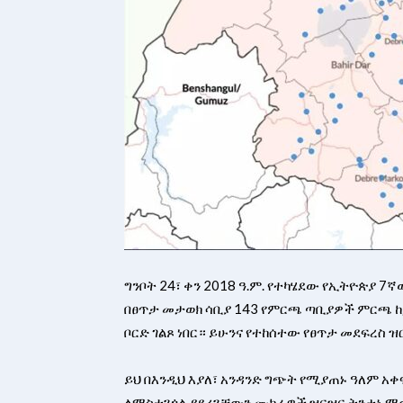
ግንቦት 24፣ ቀን 2018 ዓ.ም. የተካሄደው የኢትዮጵያ 
በፀጥታ መታወክ ሳቢያ 143 የምርጫ ጣቢያዎች ምርጫ
ቦርድ ገልጾ ነበር። ይሁንና የተከሰተው የፀጥታ መደፍረስ 
ይህ በእንዲህ እያለ፣ አንዳንድ ግጭት የሚያጠኑ ዓለም 
ለማስተጓጎል ያደረጓቸውን ሙከራዎች ዝርዝር ትንታኔ 