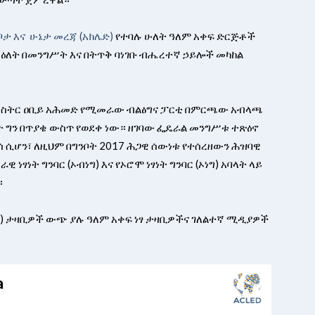
ታ እና ሁኔታ መረጃ (አክሌድ)
የተባሉ ሁለት ዓለም አቀፍ ድርጅቶች
ለት በመንግሥት እና በትጥቅ ባነገቡ ብሔረተኛ ኃይሎች መካከል
ሚኒስትር ዐቢይ አሕመድ የሚመራው ብልፅግና ፓርቲ በምርጫው አብላጫ
 ግን በጥያቄ ውስጥ የወደቀ ነው። ዘገባው ፌዴራል መንግሥቱ ተጽዕኖ
ሲሆን፣ ለዚህም በግንቦት 2017 ሕጋዊ ሰውነቱ የተሰረዘውን ሕዝባዊ
ነፃነት ግንባር (ኦብነግ) እና የኦሮሞ ነፃነት ግንባር (ኦነግ) አባላት ላይ
።
AD) ታዛቢዎች ውጭ ያሉ ዓለም አቀፍ ነፃ ታዛቢዎችና ገለልተኛ ሚዲያዎች