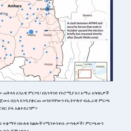
7ኛው ጠቅላላ አገራዊ ምርጫ፣ በአንዳንድ የኦሮሚያ እና አማራ አካባቢዎች
 ከጀመሩ በኋላ እንዲያቋርጡ መገደዳቸውን የኢትዮጵያ ብሔራዊ ምርጫ
ዝርዝር ይፋ አልተደረገም።
አቀፍ ተቋማት በሁለቱ ክልሎች የሚንቀሳቀሱ ታጣቂዎች፣ ምርጫውን
ማውጣት ጀምረዋል።