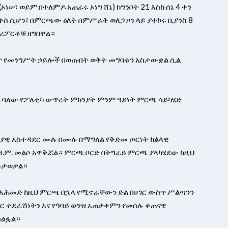
ኦነሠ፣ ወይም በተለምዶ አጠራሩ ኦነግ ሸኔ) ከግንቦት 21 እስከ ሰኔ 4 ቀን
ጠቀሰ ሲሆን፣ በምርጫው ዕለት በምሥራቅ ወለጋ ዞን ላይ ያተኮሩ ቢያንስ 8
ሪፖርቶቹ ዘግበዋል።
ጥ የመንግሥት ኃይሎች በወጡበት ወቅት መግባቱን አስታውቋል ሲል
ል ባለው የፖለቲካ ውጥረት ምክንያት ምንም ዓይነት ምርጫ ሳይካሄድ
ያዊ አስተዳደር ሙሉ በሙሉ በማግለል የቅድመ ጦርነት ክልላዊ
8 ዓ.ም. መልሶ አዋቅሯል። ምርጫ ቦርድ በትግራይ ምርጫ ያላካሄደው ከዚህ
ይታወቃል።
ቢይ አሕመድ ከዚህ ምርጫ በኋላ የሚኖራቸውን ድል በሀገር ውስጥ ሥልጣንን
በር ተደራሽነትን እና የዓባይ ወንዝ አጠቃቀምን የመሰሉ ቀጠናዊ
ሳልፏል።