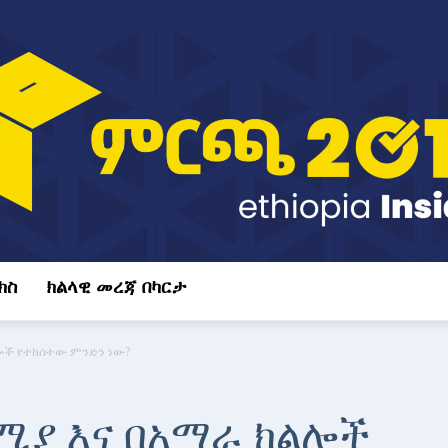
ክስ
ክልላዊ መረጃ በካርታ
ሎች የተከሰተው ምንድን ነው?
ሚያ እና በአማራ ክልሎች