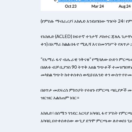
(የምስሉ ማብራሪያ፤ አክሌድ እንደዘገበው ግንቦት 24፣ 
​የአክሌድ (ACLED) ከፍተኛ ተንታኝ ዶክተር ጃለሌ ጌታ
ቀን) በአማራ ክልል በፋኖ ሚሊሻ እና በመንግሥት የጸጥታ
“የአማራ ፋኖ ብሔራዊ ንቅናቄ” የሚባለው ቡድን ምርጫውን
በዕለቱ ብቻ ቢያንስ 90 ትጥቅ አዘል ግጭቶች ተመዝግበዋ
መካከል ግጭት ከተቀሰቀሰ ወዲህ በአንድ ቀን ውስጥ የተ
​በፀጥታ መደፍረስ ምክንያት የተዘጉ የምርጫ ጣቢያዎች 
ዝርዝር አልሰጠም ነበር።
አክሌድ፣ በሰሜን ጎንደር አርባያ አካባቢ ፋኖ ሦስት የምር
አካባቢ በተቀሰቀሰው ውጊያ ደግሞ ምርጫው ለተወሰነ ጊዜ 